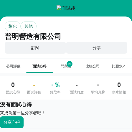
彰化
其他
普明營造有限公司
訂閱
分享
N
公司評價
面試心得
問與答
比較公司
比薪水↗
0
- %
-
0
-
-
面試心得
面試評價
錄取率
面試難度
平均月薪
薪水情報
沒有面試心得
來成為第一位分享者吧！
分享心得