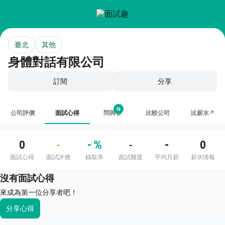
臺北
其他
身體對話有限公司
訂閱
分享
N
公司評價
面試心得
問與答
比較公司
比薪水↗
0
- %
-
0
-
-
面試心得
面試評價
錄取率
面試難度
平均月薪
薪水情報
沒有面試心得
來成為第一位分享者吧！
分享心得