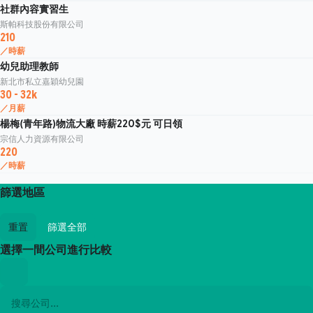
社群內容實習生
斯帕科技股份有限公司
210
／時薪
幼兒助理教師
新北市私立嘉穎幼兒園
30 - 32k
／月薪
楊梅(青年路)物流大廠 時薪220$元 可日領
宗信人力資源有限公司
220
／時薪
篩選地區
重置
篩選全部
選擇一間公司進行比較