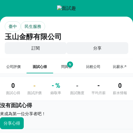
臺中
民生服務
玉山金醇有限公司
訂閱
分享
N
公司評價
面試心得
問與答
比較公司
比薪水↗
0
- %
-
0
-
-
面試心得
面試評價
錄取率
面試難度
平均月薪
薪水情報
沒有面試心得
來成為第一位分享者吧！
分享心得