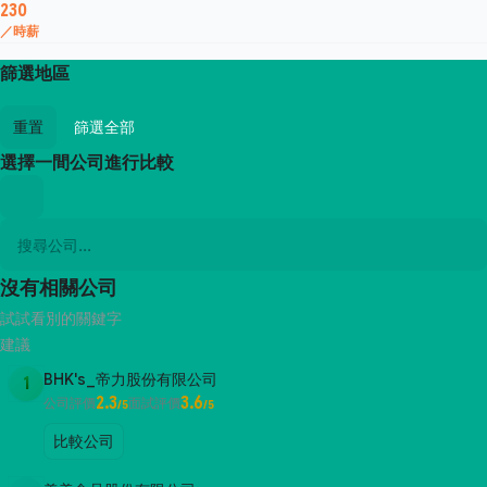
230
／時薪
篩選地區
重置
篩選全部
選擇一間公司進行比較
沒有相關公司
試試看別的關鍵字
建議
BHK's_帝力股份有限公司
1
2.3
3.6
公司評價
面試評價
/5
/5
比較公司