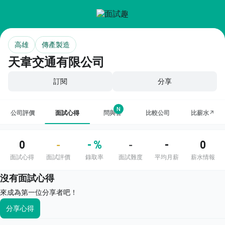
高雄
傳產製造
天韋交通有限公司
訂閱
分享
N
公司評價
面試心得
問與答
比較公司
比薪水↗
0
- %
-
0
-
-
面試心得
面試評價
錄取率
面試難度
平均月薪
薪水情報
沒有面試心得
來成為第一位分享者吧！
分享心得