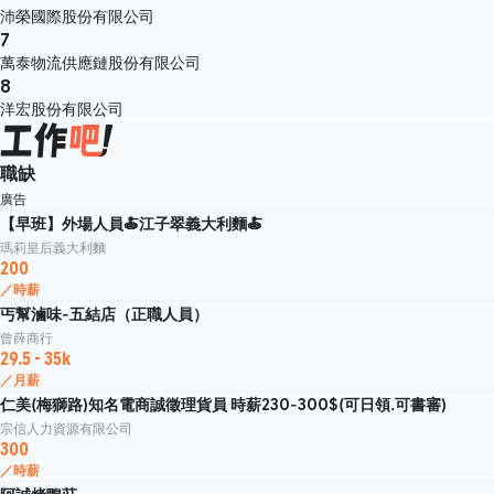
沛榮國際股份有限公司
7
萬泰物流供應鏈股份有限公司
8
洋宏股份有限公司
職缺
廣告
【早班】外場人員🍝江子翠義大利麵🍝
瑪莉皇后義大利麵
200
／時薪
丐幫滷味-五結店（正職人員）
曾薛商行
29.5 - 35k
／月薪
仁美(梅獅路)知名電商誠徵理貨員 時薪230-300$(可日領.可書審)
宗信人力資源有限公司
300
／時薪