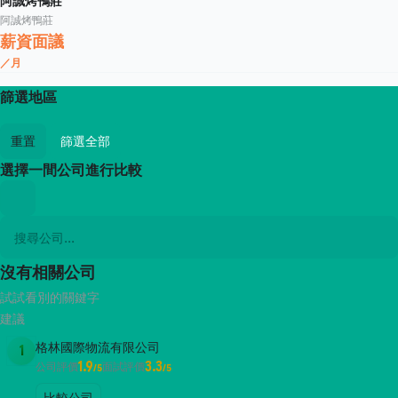
阿誠烤鴨莊
阿誠烤鴨莊
薪資面議
／月
篩選地區
重置
篩選全部
選擇一間公司進行比較
沒有相關公司
試試看別的關鍵字
建議
格林國際物流有限公司
1
1.9
3.3
公司評價
面試評價
/5
/5
比較公司