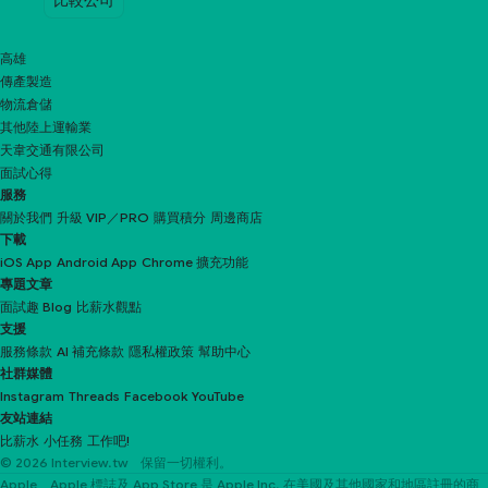
高雄
傳產製造
物流倉儲
其他陸上運輸業
天韋交通有限公司
面試心得
服務
關於我們
升級 VIP／PRO
購買積分
周邊商店
下載
iOS App
Android App
Chrome 擴充功能
專題文章
面試趣 Blog
比薪水觀點
支援
服務條款
AI 補充條款
隱私權政策
幫助中心
社群媒體
Instagram
Threads
Facebook
YouTube
友站連結
比薪水
小任務
工作吧!
© 2026 Interview.tw 保留一切權利。
Apple、Apple 標誌及 App Store 是 Apple Inc. 在美國及其他國家和地區註冊的商