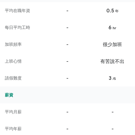
-
0.5
平均在職年資
年
-
6
每日平均工時
hr
-
很少加班
加班頻率
-
有苦說不出
上班心情
-
3
請假難度
/5
薪資
-
-
平均月薪
-
-
平均年薪