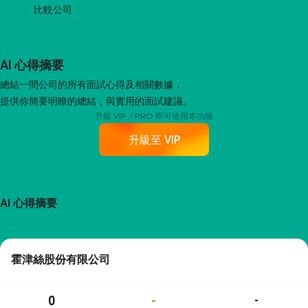
比較公司
AI 心得摘要
總結一間公司的所有面試心得及相關數據，
提供你簡要明瞭的總結，與實用的面試建議。
升級 VIP／PRO 即可使用本功能
升級至 VIP
AI 心得摘要
霍津絲股份有限公司
0
-
-