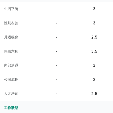
-
3
生活平衡
-
3
性別友善
-
2.5
升遷機會
-
3.5
傾聽意見
-
3
內部溝通
-
2
公司成長
-
2.5
人才培育
工作狀態