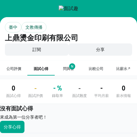
臺中
文教傳播
上鼎燙金印刷有限公司
訂閱
分享
N
公司評價
面試心得
問與答
比較公司
比薪水↗
0
- %
-
0
-
-
面試心得
面試評價
錄取率
面試難度
平均月薪
薪水情報
沒有面試心得
來成為第一位分享者吧！
分享心得