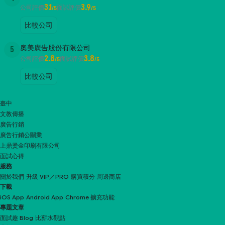
3.1
3.9
公司評價
面試評價
/5
/5
比較公司
奧美廣告股份有限公司
5
2.8
3.8
公司評價
面試評價
/5
/5
比較公司
臺中
文教傳播
廣告行銷
廣告行銷公關業
上鼎燙金印刷有限公司
面試心得
服務
關於我們
升級 VIP／PRO
購買積分
周邊商店
下載
iOS App
Android App
Chrome 擴充功能
專題文章
面試趣 Blog
比薪水觀點