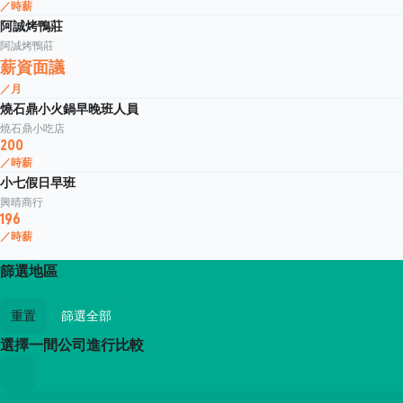
／時薪
阿誠烤鴨莊
阿誠烤鴨莊
薪資面議
／月
燒石鼎小火鍋早晚班人員
燒石鼎小吃店
200
／時薪
小七假日早班
興晴商行
196
／時薪
篩選地區
重置
篩選全部
選擇一間公司進行比較