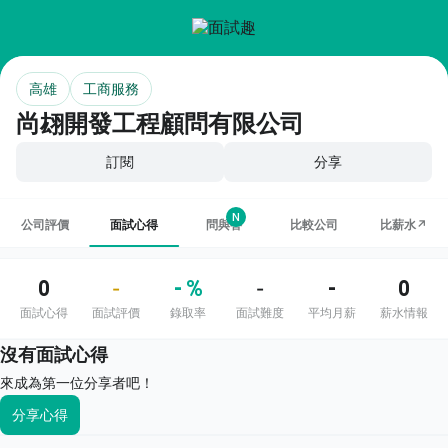
高雄
工商服務
尚翃開發工程顧問有限公司
訂閱
分享
N
公司評價
面試心得
問與答
比較公司
比薪水↗
0
- %
-
0
-
-
面試心得
面試評價
錄取率
面試難度
平均月薪
薪水情報
沒有面試心得
來成為第一位分享者吧！
分享心得