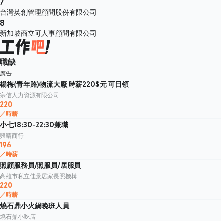
7
台灣英創管理顧問股份有限公司
8
新加坡商立可人事顧問有限公司
職缺
廣告
楊梅(青年路)物流大廠 時薪220$元 可日領
宗信人力資源有限公司
220
／時薪
小七18:30-22:30兼職
興晴商行
196
／時薪
照顧服務員/照服員/居服員
高雄市私立佳景居家長照機構
220
／時薪
燒石鼎小火鍋晚班人員
燒石鼎小吃店