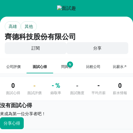
高雄
其他
齊德科技股份有限公司
訂閱
分享
N
公司評價
面試心得
問與答
比較公司
比薪水↗
0
- %
-
0
-
-
面試心得
面試評價
錄取率
面試難度
平均月薪
薪水情報
沒有面試心得
來成為第一位分享者吧！
分享心得