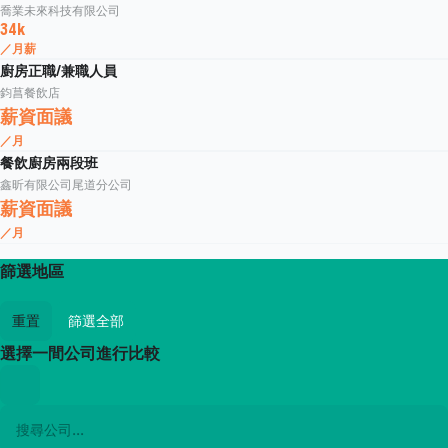
喬業未來科技有限公司
34k
／月薪
廚房正職/兼職人員
鈞菖餐飲店
薪資面議
／月
餐飲廚房兩段班
鑫昕有限公司尾道分公司
薪資面議
／月
篩選地區
重置
篩選全部
選擇一間公司進行比較