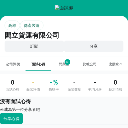
高雄
傳產製造
閎立貨運有限公司
訂閱
分享
N
公司評價
面試心得
問與答
比較公司
比薪水↗
0
- %
-
0
-
-
面試心得
面試評價
錄取率
面試難度
平均月薪
薪水情報
沒有面試心得
來成為第一位分享者吧！
分享心得