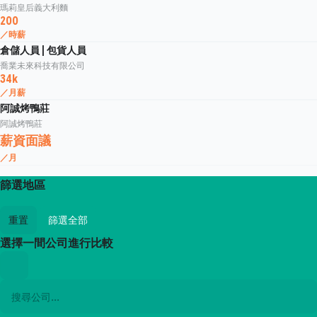
瑪莉皇后義大利麵
200
／時薪
倉儲人員 | 包貨人員
喬業未來科技有限公司
34k
／月薪
阿誠烤鴨莊
阿誠烤鴨莊
薪資面議
／月
篩選地區
重置
篩選全部
選擇一間公司進行比較