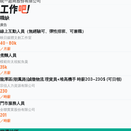
統一超商股份有限公司
職缺
廣告
線上互動人員（無經驗可、彈性排班、可兼職）
映日媒體文創工作室
40 - 80k
／月薪
煮麵人員
模範街太祖魷魚羹
35k
／月薪
龍潭區(朝鳳路)誠徵物流 理貨員+堆高機手 時薪203~230$ (可日領)
宗信人力資源有限公司
230
／時薪
門市服務人員
全聯實業股份有限公司
201
／時薪