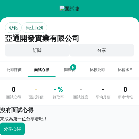
彰化
民生服務
亞通開發實業有限公司
訂閱
分享
N
公司評價
面試心得
問與答
比較公司
比薪水↗
0
- %
-
0
-
-
面試心得
面試評價
錄取率
面試難度
平均月薪
薪水情報
沒有面試心得
來成為第一位分享者吧！
分享心得