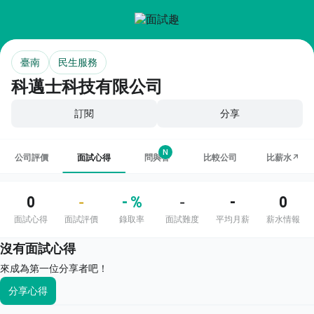
臺南
民生服務
科邁士科技有限公司
訂閱
分享
N
公司評價
面試心得
問與答
比較公司
比薪水↗
0
- %
-
0
-
-
面試心得
面試評價
錄取率
面試難度
平均月薪
薪水情報
沒有面試心得
來成為第一位分享者吧！
分享心得