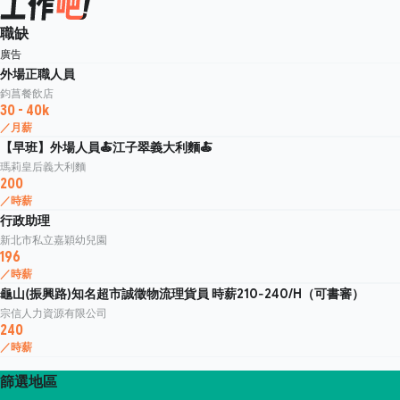
職缺
廣告
外場正職人員
鈞菖餐飲店
30 - 40k
／月薪
【早班】外場人員🍝江子翠義大利麵🍝
瑪莉皇后義大利麵
200
／時薪
行政助理
新北市私立嘉穎幼兒園
196
／時薪
龜山(振興路)知名超市誠徵物流理貨員 時薪210-240/H（可書審）
宗信人力資源有限公司
240
／時薪
篩選地區