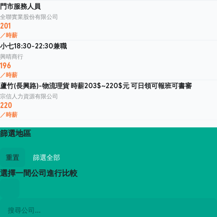
門市服務人員
全聯實業股份有限公司
201
／時薪
小七18:30-22:30兼職
興晴商行
196
／時薪
蘆竹(長興路)-物流理貨 時薪203$~220$元 可日領可報班可書審
宗信人力資源有限公司
220
／時薪
篩選地區
重置
篩選全部
選擇一間公司進行比較