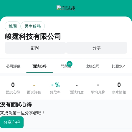
桃園
民生服務
峻霆科技有限公司
訂閱
分享
N
公司評價
面試心得
問與答
比較公司
比薪水↗
0
- %
-
0
-
-
面試心得
面試評價
錄取率
面試難度
平均月薪
薪水情報
沒有面試心得
來成為第一位分享者吧！
分享心得