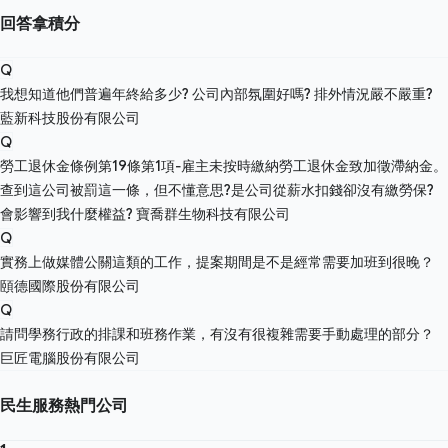
回答拿積分
Q
我想知道他們普遍年終給多少? 公司內部氛圍好嗎? 排外情況嚴不嚴重?
藍新科技股份有限公司
Q
勞工退休金條例第19條第1項-雇主未按時繳納勞工退休金致加徵滯納金。
查到這公司被罰這一條，但不懂意思?是公司從薪水扣錢卻沒有繳勞保?
會影響到我什麼權益?
寶喬群生物科技有限公司
Q
實務上做媒體公關這類的工作，提案期間是不是經常需要加班到很晚？
頤德國際股份有限公司
Q
請問學務行政的排課和班務作業，有沒有很複雜需要手動處理的部分？
巨匠電腦股份有限公司
民生服務熱門公司