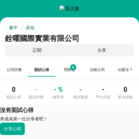
臺中
其他
銓曜國際實業有限公司
訂閱
分享
N
公司評價
面試心得
問與答
比較公司
比薪水↗
0
- %
-
0
-
-
面試心得
面試評價
錄取率
面試難度
平均月薪
薪水情報
沒有面試心得
來成為第一位分享者吧！
分享心得