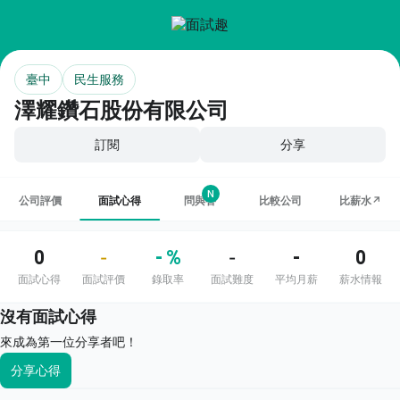
臺中
民生服務
澤耀鑽石股份有限公司
訂閱
分享
N
公司評價
面試心得
問與答
比較公司
比薪水↗
0
- %
-
0
-
-
面試心得
面試評價
錄取率
面試難度
平均月薪
薪水情報
沒有面試心得
來成為第一位分享者吧！
分享心得