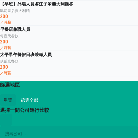
【早班】外場人員🍝江子翠義大利麵🍝
瑪莉皇后義大利麵
200
／時薪
早餐店兼職人員
每壹天餐飲
200
／時薪
太平早午餐假日班兼職人員
玖貳貳餐飲
200
／時薪
篩選地區
重置
篩選全部
選擇一間公司進行比較