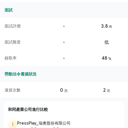
面試
-
3.8
面試評價
/5
-
低
面試難度
-
48
錄取率
%
勞動法令遵循狀況
0
2
違規次數
次
次
和同產業公司進行比較
PressPlay_瑞奧股份有限公司
1