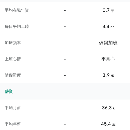
-
0.7
平均在職年資
年
-
8.4
每日平均工時
hr
-
偶爾加班
加班頻率
-
平常心
上班心情
-
3.9
請假難度
/5
薪資
-
36.3
平均月薪
k
-
45.4
平均年薪
萬