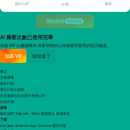
面試心得
難度
評價
開始摘要
剩餘
0
次
AI 摘要次數已使用完畢
加購 VIP 以繼續獲得
簡要明瞭的心得摘要與實用的面試建議。
加購 VIP
我知道了
臺北
文教傳播
廣告行銷
廣告行銷公關業
田音畫聯合影視製作有限公司
比較評價
服務
關於我們
升級 VIP／PRO
購買積分
周邊商店
下載
iOS App
Android App
Chrome 擴充功能