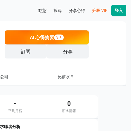
動態
搜尋
分享心得
升級 VIP
登入
AI 心得摘要
VIP
訂閱
分享
公司
比薪水↗
-
0
平均月薪
薪水情報
求職者分析