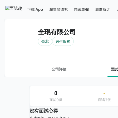
下載 App
瀏覽器擴充
精選專欄
周邊商店
全琨有限公司
臺北
民生服務
公司評價
面試
0
-
面試心得
面試評價
沒有面試心得