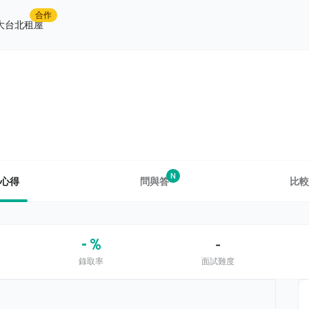
合作
大台北租屋
N
心得
問與答
比較
- %
-
錄取率
面試難度