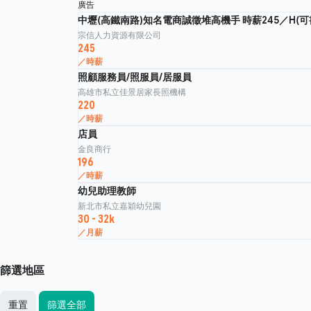
廣告
中壢(高鐵南路)知名電商誠徵堆高機手 時薪245／H(可
宗信人力資源有限公司
245
／時薪
照顧服務員/照服員/居服員
高雄市私立佳景居家長照機構
220
／時薪
店員
金良商行
196
／時薪
幼兒助理教師
新北市私立嘉穎幼兒園
30 - 32k
／月薪
篩選地區
重置
篩選全部