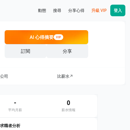
動態
搜尋
分享心得
升級 VIP
登入
AI 心得摘要
VIP
訂閱
分享
公司
比薪水↗
-
0
平均月薪
薪水情報
求職者分析