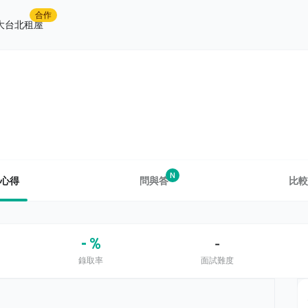
合作
大台北租屋
N
心得
問與答
比較
- %
-
錄取率
面試難度