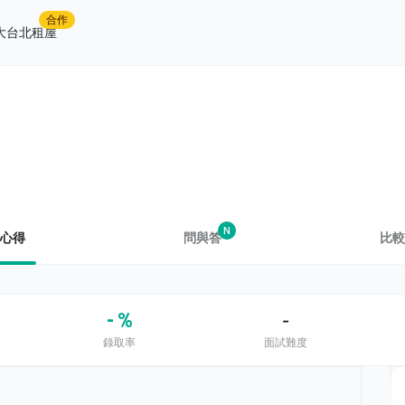
合作
大台北租屋
N
心得
問與答
比較
- %
-
錄取率
面試難度