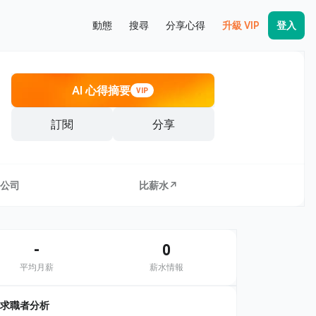
動態
搜尋
分享心得
升級 VIP
登入
AI 心得摘要
VIP
訂閱
分享
公司
比薪水↗
-
0
平均月薪
薪水情報
求職者分析