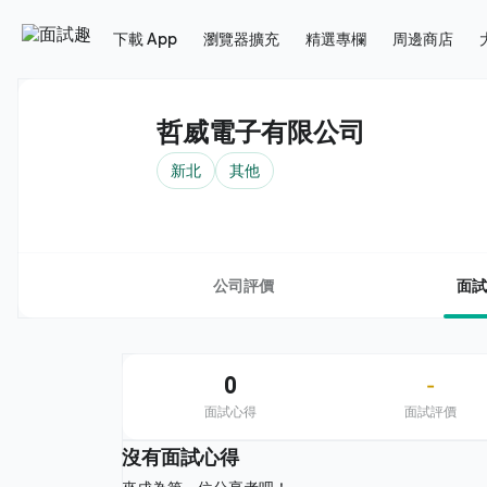
下載 App
瀏覽器擴充
精選專欄
周邊商店
哲威電子有限公司
新北
其他
公司評價
面試
0
-
面試心得
面試評價
沒有面試心得