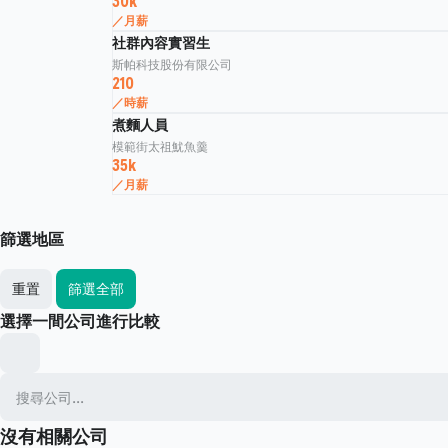
30k
／月薪
社群內容實習生
斯帕科技股份有限公司
210
／時薪
煮麵人員
模範街太祖魷魚羹
35k
／月薪
篩選地區
重置
篩選全部
選擇一間公司進行比較
沒有相關公司