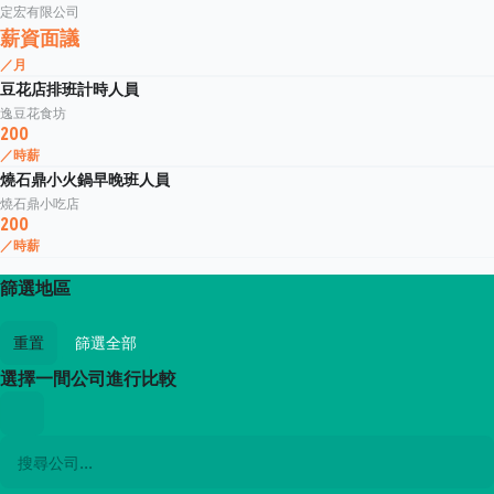
定宏有限公司
薪資面議
／月
豆花店排班計時人員
逸豆花食坊
200
／時薪
燒石鼎小火鍋早晚班人員
燒石鼎小吃店
200
／時薪
篩選地區
重置
篩選全部
選擇一間公司進行比較