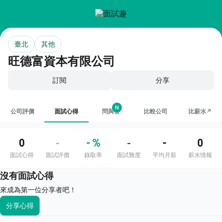
臺北
其他
旺德富資本有限公司
訂閱
分享
N
公司評價
面試心得
問與答
比較公司
比薪水↗
0
- %
-
0
-
-
面試心得
面試評價
錄取率
面試難度
平均月薪
薪水情報
沒有面試心得
來成為第一位分享者吧！
分享心得