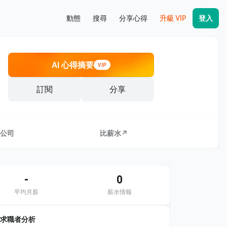
動態
搜尋
分享心得
升級 VIP
登入
AI 心得摘要
VIP
訂閱
分享
公司
比薪水↗
-
0
平均月薪
薪水情報
求職者分析