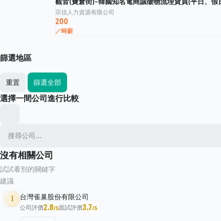
觀音(寶倉街)-韓國知名電商誠徵物流理貨員(平日、假日班
宗信人力資源有限公司
200
／時薪
篩選地區
重置
篩選全部
選擇一間公司進行比較
沒有相關公司
試試看別的關鍵字
建議
台灣雀巢股份有限公司
1
2.8
3.7
公司評價
面試評價
/5
/5