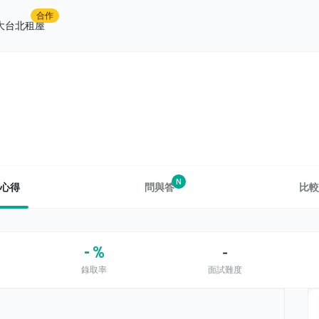
合作
大台北租屋
N
心得
問與答
比較
- %
-
錄取率
面試難度