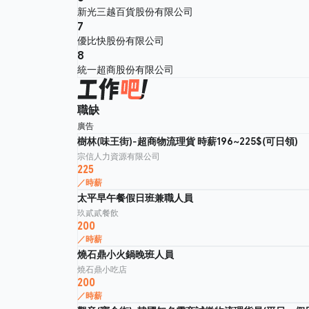
新光三越百貨股份有限公司
7
優比快股份有限公司
8
統一超商股份有限公司
職缺
廣告
樹林(味王街)-超商物流理貨 時薪196~225$(可日領)
宗信人力資源有限公司
225
／時薪
太平早午餐假日班兼職人員
玖貳貳餐飲
200
／時薪
燒石鼎小火鍋晚班人員
燒石鼎小吃店
200
／時薪