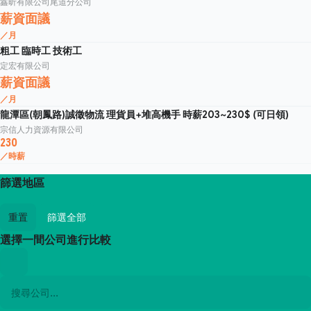
鑫昕有限公司尾道分公司
薪資面議
／月
粗工 臨時工 技術工
定宏有限公司
薪資面議
／月
龍潭區(朝鳳路)誠徵物流 理貨員+堆高機手 時薪203~230$ (可日領)
宗信人力資源有限公司
230
／時薪
篩選地區
重置
篩選全部
選擇一間公司進行比較