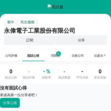
臺中
民生服務
永偉電子工業股份有限公司
訂閱
分享
N
公司評價
面試心得
問與答
比較公司
比薪水↗
0
- %
-
0
-
-
面試心得
面試評價
錄取率
面試難度
平均月薪
薪水情報
沒有面試心得
來成為第一位分享者吧！
分享心得