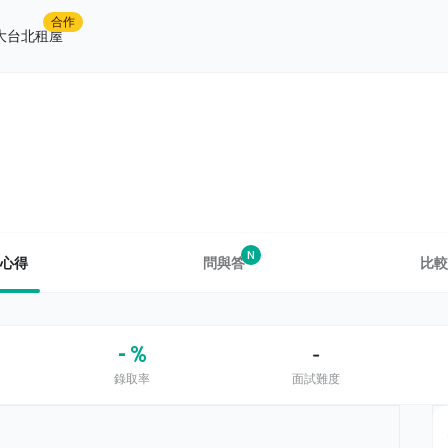
合作
大台北租屋
N
心得
問與答
比較
- %
-
錄取率
面試難度