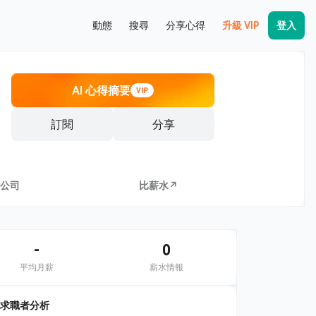
動態
搜尋
分享心得
升級 VIP
登入
AI 心得摘要
VIP
訂閱
分享
公司
比薪水↗
-
0
平均月薪
薪水情報
求職者分析