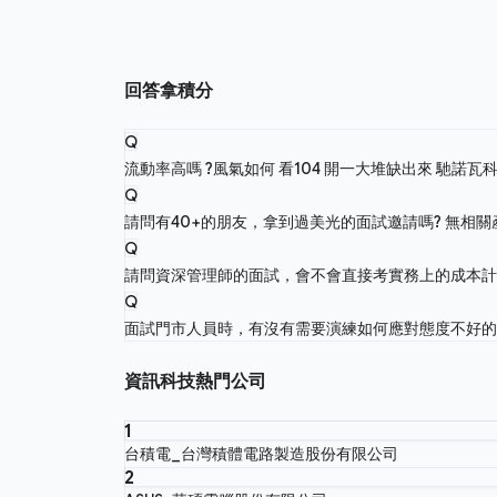
回答拿積分
Q
流動率高嗎 ?風氣如何 看104 開一大堆缺出來
馳諾瓦
Q
請問有40+的朋友，拿到過美光的面試邀請嗎? 無相
Q
請問資深管理師的面試，會不會直接考實務上的成本
Q
面試門市人員時，有沒有需要演練如何應對態度不好
資訊科技熱門公司
1
台積電_台灣積體電路製造股份有限公司
2