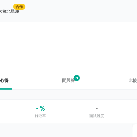
合作
大台北租屋
N
心得
問與答
比較
- %
-
錄取率
面試難度