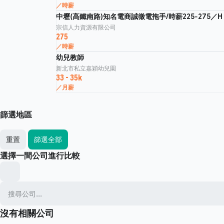
／時薪
中壢(高鐵南路)知名電商誠徵電拖手/時薪225-275／H
宗信人力資源有限公司
275
／時薪
幼兒教師
新北市私立嘉穎幼兒園
33 - 35k
／月薪
篩選地區
重置
篩選全部
選擇一間公司進行比較
沒有相關公司