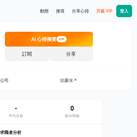
動態
搜尋
分享心得
升級 VIP
登入
AI 心得摘要
VIP
訂閱
分享
公司
比薪水↗
-
0
平均月薪
薪水情報
求職者分析