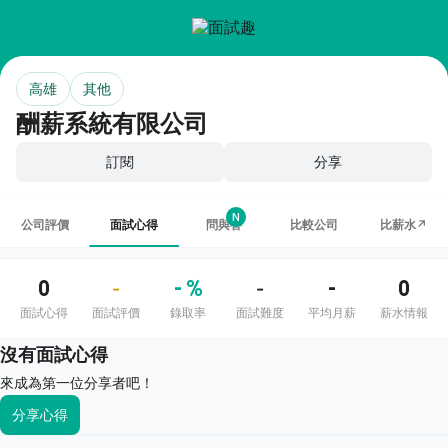
高雄
其他
酬薪系統有限公司
訂閱
分享
N
公司評價
面試心得
問與答
比較公司
比薪水↗
0
- %
-
0
-
-
面試心得
面試評價
錄取率
面試難度
平均月薪
薪水情報
沒有面試心得
來成為第一位分享者吧！
分享心得