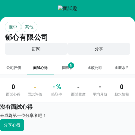
臺中
其他
郁心有限公司
訂閱
分享
N
公司評價
面試心得
問與答
比較公司
比薪水↗
0
- %
-
0
-
-
面試心得
面試評價
錄取率
面試難度
平均月薪
薪水情報
沒有面試心得
來成為第一位分享者吧！
分享心得