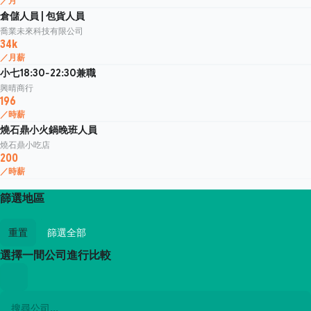
／月
倉儲人員 | 包貨人員
喬業未來科技有限公司
34k
／月薪
小七18:30-22:30兼職
興晴商行
196
／時薪
燒石鼎小火鍋晚班人員
燒石鼎小吃店
200
／時薪
篩選地區
重置
篩選全部
選擇一間公司進行比較