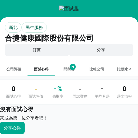
新北
民生服務
合捷健康國際股份有限公司
訂閱
分享
N
公司評價
面試心得
問與答
比較公司
比薪水↗
0
- %
-
0
-
-
面試心得
面試評價
錄取率
面試難度
平均月薪
薪水情報
沒有面試心得
來成為第一位分享者吧！
分享心得