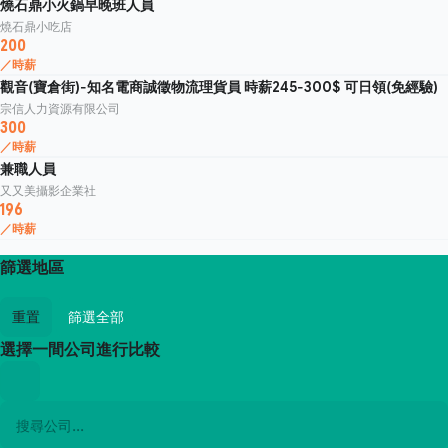
燒石鼎小火鍋早晚班人員
燒石鼎小吃店
200
／時薪
觀音(寶倉街)-知名電商誠徵物流理貨員 時薪245-300$ 可日領(免經驗)
宗信人力資源有限公司
300
／時薪
兼職人員
又又美攝影企業社
196
／時薪
篩選地區
重置
篩選全部
選擇一間公司進行比較