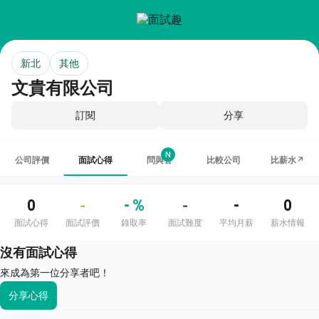
新北
其他
文貴有限公司
訂閱
分享
N
公司評價
面試心得
問與答
比較公司
比薪水↗
0
- %
-
0
-
-
面試心得
面試評價
錄取率
面試難度
平均月薪
薪水情報
沒有面試心得
來成為第一位分享者吧！
分享心得