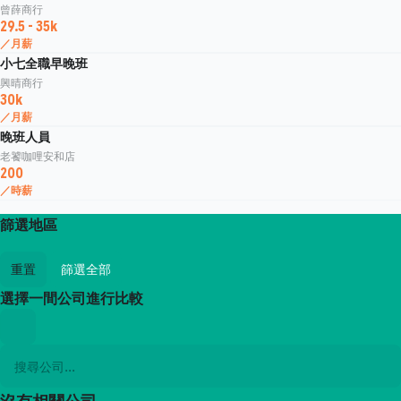
曾薛商行
29.5 - 35k
／月薪
小七全職早晚班
興晴商行
30k
／月薪
晚班人員
老饕咖哩安和店
200
／時薪
篩選地區
重置
篩選全部
選擇一間公司進行比較