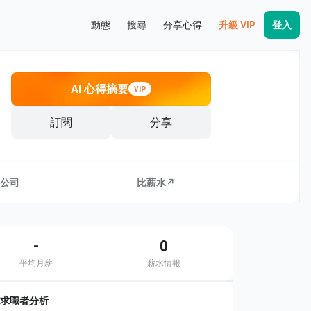
動態
搜尋
分享心得
升級 VIP
登入
AI 心得摘要
VIP
訂閱
分享
公司
比薪水↗
-
0
平均月薪
薪水情報
求職者分析