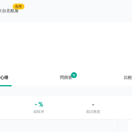
合作
大台北租屋
N
心得
問與答
比較
- %
-
錄取率
面試難度