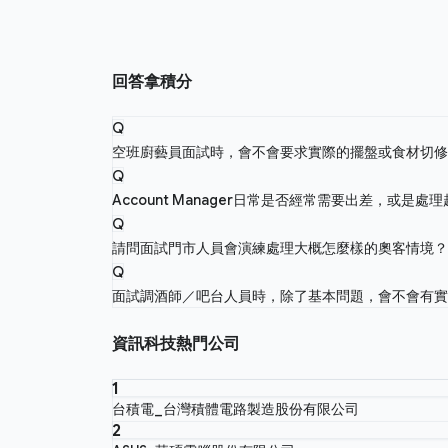
回答拿積分
Q
空班廚藝員面試時，會不會要求實際的擺盤或食材切
Q
Account Manager日常是否經常需要出差，或是
Q
請問面試門市人員會演練處理大概怎麼樣的奧客情境
Q
面試調酒師／吧台人員時，除了基本問題，會不會有
資訊科技熱門公司
1
台積電_台灣積體電路製造股份有限公司
2