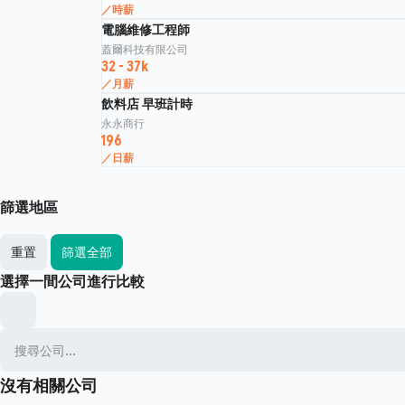
／時薪
電腦維修工程師
蓋爾科技有限公司
32 - 37k
／月薪
飲料店 早班計時
永永商行
196
／日薪
篩選地區
重置
篩選全部
選擇一間公司進行比較
沒有相關公司