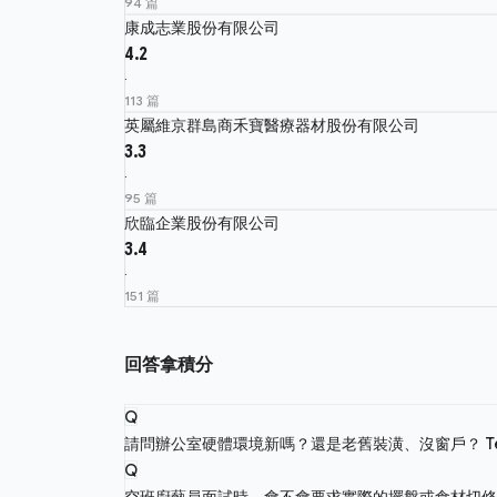
94 篇
康成志業股份有限公司
4.2
·
113 篇
英屬維京群島商禾寶醫療器材股份有限公司
3.3
·
95 篇
欣臨企業股份有限公司
3.4
·
151 篇
回答拿積分
Q
請問辦公室硬體環境新嗎？還是老舊裝潢、沒窗戶？
T
Q
空班廚藝員面試時，會不會要求實際的擺盤或食材切