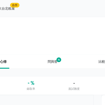
合作
大台北租屋
N
心得
問與答
比較
- %
-
錄取率
面試難度