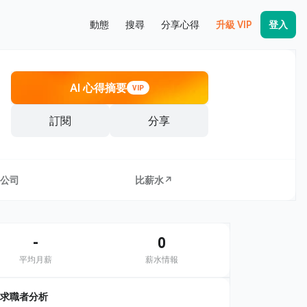
動態
搜尋
分享心得
升級 VIP
登入
AI 心得摘要
VIP
訂閱
分享
公司
比薪水↗
-
0
平均月薪
薪水情報
求職者分析