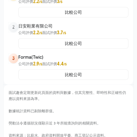
2.2
3
公司評價
面試評價
/5
/5
比較公司
日安鞋業有限公司
2
2.2
3.7
公司評價
面試評價
/5
/5
比較公司
Forma(Twic)
3
2.9
4.4
公司評價
面試評價
/5
/5
比較公司
面試趣會定期更新此頁面的資料與數據，但其完整性、即時性和正確性仍
應以資料來源為準。
數據統計資料已剔除離群值。
勞動法令遵循狀況僅顯示近 3 年所能查詢到的相關資料。
資料來源：比薪水、政府資料開放平臺、商工登記公示資料。