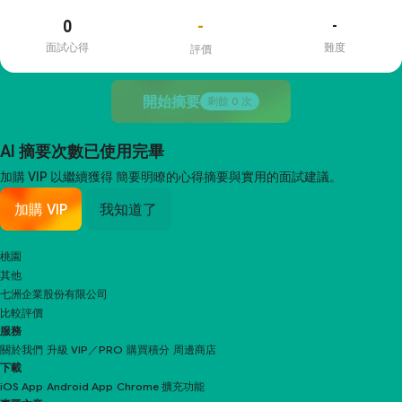
0
-
-
面試心得
難度
評價
開始摘要
剩餘
0
次
AI 摘要次數已使用完畢
加購 VIP 以繼續獲得
簡要明瞭的心得摘要與實用的面試建議。
加購 VIP
我知道了
桃園
其他
七洲企業股份有限公司
比較評價
服務
關於我們
升級 VIP／PRO
購買積分
周邊商店
下載
iOS App
Android App
Chrome 擴充功能