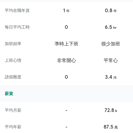
1
0.8
平均在職年資
年
年
0
6.5
每日平均工時
hr
準時上下班
很少加班
加班頻率
非常開心
平常心
上班心情
0
3.4
請假難度
/5
薪資
-
72.8
平均月薪
k
-
87.5
平均年薪
萬