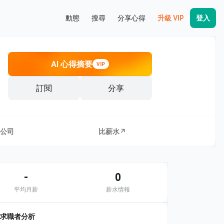
動態
搜尋
分享心得
升級 VIP
登入
AI 心得摘要
VIP
訂閱
分享
公司
比薪水↗
-
0
平均月薪
薪水情報
求職者分析