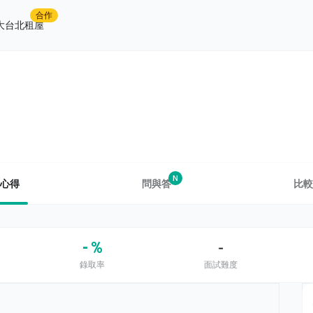
合作
大台北租屋
N
心得
問與答
比較
- %
-
錄取率
面試難度