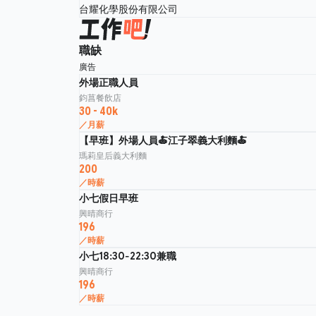
台耀化學股份有限公司
職缺
廣告
外場正職人員
鈞菖餐飲店
30 - 40k
／月薪
【早班】外場人員🍝江子翠義大利麵🍝
瑪莉皇后義大利麵
200
／時薪
小七假日早班
興晴商行
196
／時薪
小七18:30-22:30兼職
興晴商行
196
／時薪