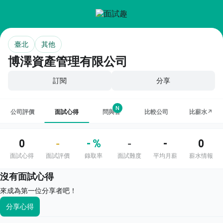
臺北
其他
博澤資產管理有限公司
訂閱
分享
N
公司評價
面試心得
問與答
比較公司
比薪水↗
0
- %
-
0
-
-
面試心得
面試評價
錄取率
面試難度
平均月薪
薪水情報
沒有面試心得
來成為第一位分享者吧！
分享心得