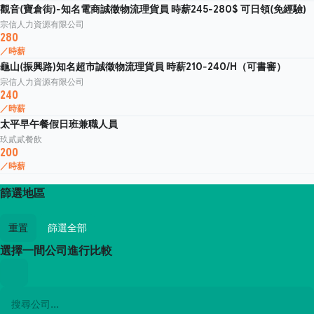
觀音(寶倉街)-知名電商誠徵物流理貨員 時薪245-280$ 可日領(免經驗)
宗信人力資源有限公司
280
／時薪
龜山(振興路)知名超市誠徵物流理貨員 時薪210-240/H（可書審）
宗信人力資源有限公司
240
／時薪
太平早午餐假日班兼職人員
玖貳貳餐飲
200
／時薪
篩選地區
重置
篩選全部
選擇一間公司進行比較