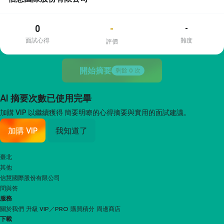
0
-
-
面試心得
難度
評價
開始摘要
剩餘
0
次
AI 摘要次數已使用完畢
加購 VIP 以繼續獲得
簡要明瞭的心得摘要與實用的面試建議。
加購 VIP
我知道了
臺北
其他
信慧國際股份有限公司
問與答
服務
關於我們
升級 VIP／PRO
購買積分
周邊商店
下載