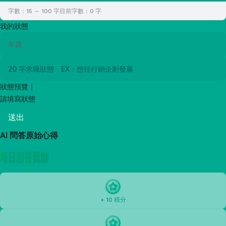
字數：15 ～ 100 字
目前字數：
0
字
我的狀態
狀態預覽｜
請填寫狀態
送出
AI 問答原始心得
+ 10 積分