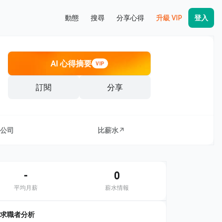
動態
搜尋
分享心得
升級 VIP
登入
AI 心得摘要
VIP
訂閱
分享
公司
比薪水↗
-
0
平均月薪
薪水情報
求職者分析