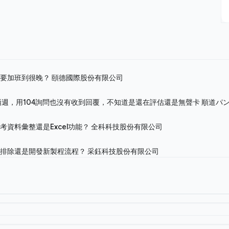
需要加班到很晚？
頤德國際股份有限公司
兩週，用104詢問也沒有收到回覆，不知道是還在評估還是無聲卡
順道パ
資料彙整還是Excel功能？
全科科技股份有限公司
障排除還是開發新製程流程？
采鈺科技股份有限公司