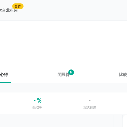
合作
大台北租屋
N
心得
問與答
比較
- %
-
錄取率
面試難度