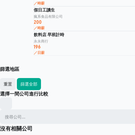
／時薪
假日工讀生
瘋系食品有限公司
200
／時薪
飲料店 早班計時
永永商行
196
／日薪
篩選地區
重置
篩選全部
選擇一間公司進行比較
沒有相關公司