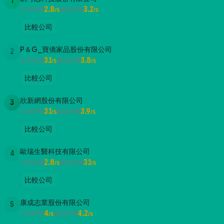
1
2.8
3.2
公司評價
面試評價
/5
/5
比較公司
P＆G_寶僑家品股份有限公司
2
3.1
3.8
公司評價
面試評價
/5
/5
比較公司
欣新網股份有限公司
3
3.1
3.9
公司評價
面試評價
/5
/5
比較公司
歐瑞生醫科技有限公司
4
2.8
3.1
公司評價
面試評價
/5
/5
比較公司
康成志業股份有限公司
5
4
4.2
公司評價
面試評價
/5
/5