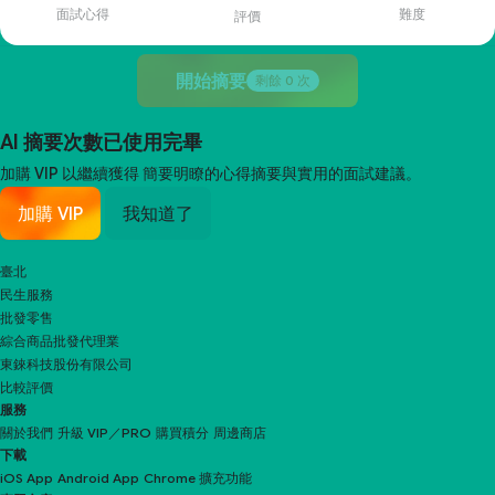
面試心得
難度
評價
開始摘要
剩餘
0
次
AI 摘要次數已使用完畢
加購 VIP 以繼續獲得
簡要明瞭的心得摘要與實用的面試建議。
加購 VIP
我知道了
臺北
民生服務
批發零售
綜合商品批發代理業
東錸科技股份有限公司
比較評價
服務
關於我們
升級 VIP／PRO
購買積分
周邊商店
下載
iOS App
Android App
Chrome 擴充功能