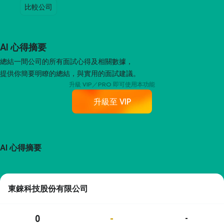
比較公司
AI 心得摘要
總結一間公司的所有面試心得及相關數據，
提供你簡要明瞭的總結，與實用的面試建議。
升級 VIP／PRO 即可使用本功能
升級至 VIP
AI 心得摘要
東錸科技股份有限公司
0
-
-