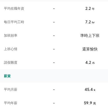
-
2.2
平均在職年資
年
-
7.2
每日平均工時
hr
-
準時上下班
加班頻率
-
還算愉快
上班心情
-
4.2
請假難度
/5
薪資
-
45.4
平均月薪
k
-
59.9
平均年薪
萬