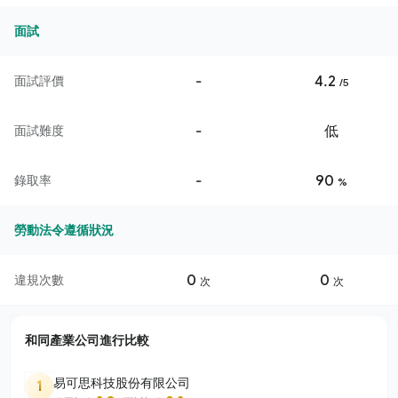
面試
-
4.2
面試評價
/5
-
低
面試難度
-
90
錄取率
%
勞動法令遵循狀況
0
0
違規次數
次
次
和同產業公司進行比較
易可思科技股份有限公司
1