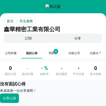
新北
民生服務
鑫華精密工業有限公司
訂閱
分享
N
公司評價
面試心得
問與答
比較公司
比薪水↗
0
- %
-
0
-
-
面試心得
面試評價
錄取率
面試難度
平均月薪
薪水情報
沒有面試心得
來成為第一位分享者吧！
分享心得