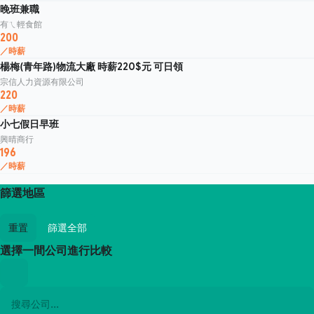
晚班兼職
有ㄟ輕食館
200
／時薪
楊梅(青年路)物流大廠 時薪220$元 可日領
宗信人力資源有限公司
220
／時薪
小七假日早班
興晴商行
196
／時薪
篩選地區
重置
篩選全部
選擇一間公司進行比較