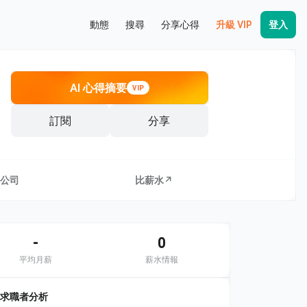
動態
搜尋
分享心得
升級 VIP
登入
AI 心得摘要
VIP
訂閱
分享
公司
比薪水↗
-
0
平均月薪
薪水情報
求職者分析