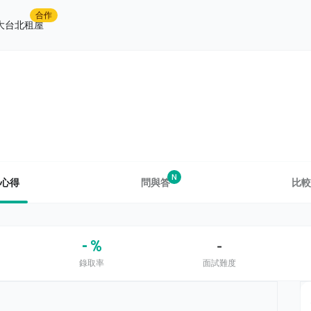
合作
大台北租屋
N
心得
問與答
比較
- %
-
錄取率
面試難度