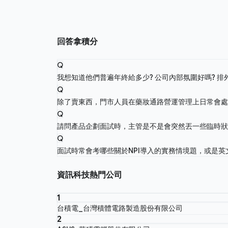
回答拿積分
Q
我想知道他們普遍年終給多少? 公司內部氛圍好嗎? 排
Q
除了賣東西，門市人員在藥妝通路營運管理上日常會
Q
請問產品企劃面試時，主管是不是會突然丟一些臨時
Q
面試時常會考哪些關於NPI導入的實務情境題，或是
資訊科技熱門公司
1
台積電_台灣積體電路製造股份有限公司
2