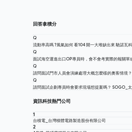
回答拿積分
Q
流動率高嗎 ?風氣如何 看104 開一大堆缺出來
馳諾瓦
Q
面試海空運進出口OP專員時，會不會考實際的報關單
Q
請問面試門市人員會演練處理大概怎麼樣的奧客情境
Q
請問面試企劃專員時會要求現場想提案嗎？
SOGO_
資訊科技熱門公司
1
台積電_台灣積體電路製造股份有限公司
2