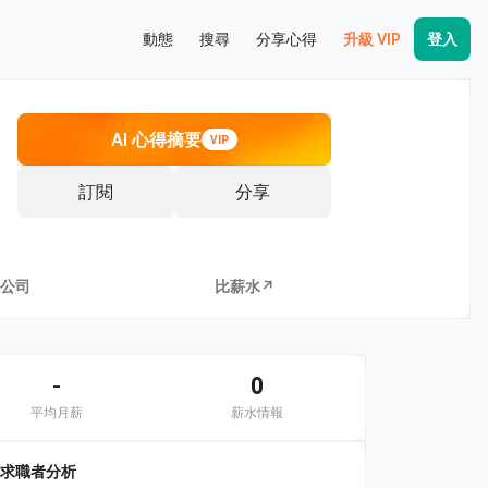
動態
搜尋
分享心得
升級 VIP
登入
AI 心得摘要
VIP
訂閱
分享
公司
比薪水↗
-
0
平均月薪
薪水情報
求職者分析