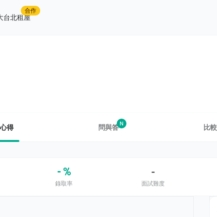
合作
大台北租屋
N
心得
問與答
比較
- %
-
錄取率
面試難度