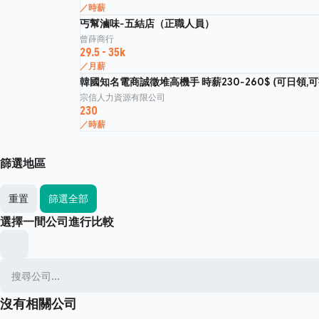
／時薪
丐幫滷味-五結店（正職人員）
曾薛商行
29.5 - 35k
／月薪
韓國知名電商誠徵堆高機手 時薪230-260$ (可日領,可
宗信人力資源有限公司
230
／時薪
篩選地區
重置
篩選全部
選擇一間公司進行比較
沒有相關公司