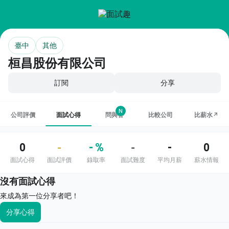
臺中
其他
桓昌股份有限公司
訂閱
分享
N
公司評價
面試心得
問與答
比較公司
比薪水↗
0
- %
-
0
-
-
面試心得
面試評價
錄取率
面試難度
平均月薪
薪水情報
沒有面試心得
來成為第一位分享者吧！
分享心得