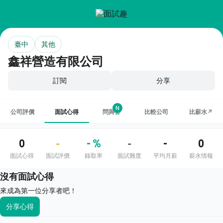
臺中
其他
鑫祥營造有限公司
訂閱
分享
N
公司評價
面試心得
問與答
比較公司
比薪水↗
0
- %
-
0
-
-
面試心得
面試評價
錄取率
面試難度
平均月薪
薪水情報
沒有面試心得
來成為第一位分享者吧！
分享心得