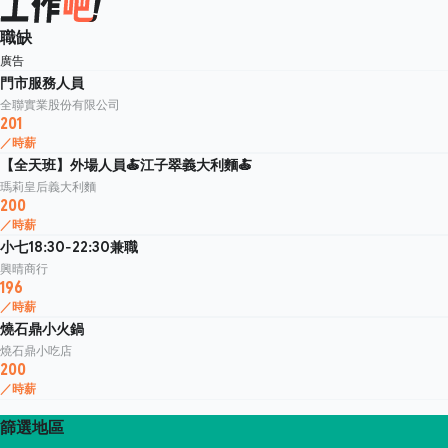
職缺
廣告
門市服務人員
全聯實業股份有限公司
201
／時薪
【全天班】外場人員🍝江子翠義大利麵🍝
瑪莉皇后義大利麵
200
／時薪
小七18:30-22:30兼職
興晴商行
196
／時薪
燒石鼎小火鍋
燒石鼎小吃店
200
／時薪
篩選地區