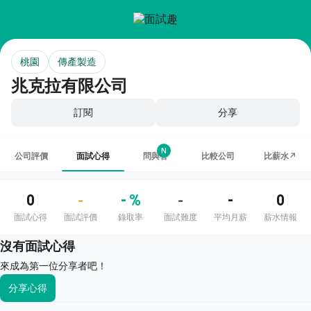
桃園
傳產製造
兆克拉有限公司
訂閱
分享
N
公司評價
面試心得
問與答
比較公司
比薪水↗
0
- %
-
0
-
-
面試心得
面試評價
錄取率
面試難度
平均月薪
薪水情報
沒有面試心得
來成為第一位分享者吧！
分享心得