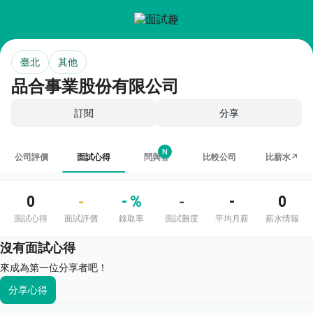
臺北
其他
品合事業股份有限公司
訂閱
分享
N
公司評價
面試心得
問與答
比較公司
比薪水↗
0
- %
-
0
-
-
面試心得
面試評價
錄取率
面試難度
平均月薪
薪水情報
沒有面試心得
來成為第一位分享者吧！
分享心得