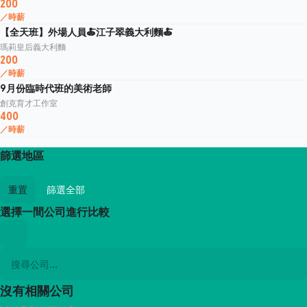
200
／時薪
【全天班】外場人員🍝江子翠義大利麵🍝
瑪莉皇后義大利麵
200
／時薪
9月份臨時代班的美術老師
創克育才工作室
400
／時薪
篩選地區
重置
篩選全部
選擇一間公司進行比較
沒有相關公司