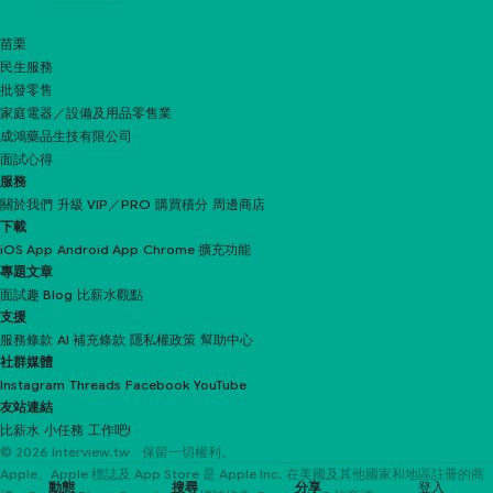
苗栗
民生服務
批發零售
家庭電器／設備及用品零售業
成鴻藥品生技有限公司
面試心得
服務
關於我們
升級 VIP／PRO
購買積分
周邊商店
下載
iOS App
Android App
Chrome 擴充功能
專題文章
面試趣 Blog
比薪水觀點
支援
服務條款
AI 補充條款
隱私權政策
幫助中心
社群媒體
Instagram
Threads
Facebook
YouTube
友站連結
比薪水
小任務
工作吧!
© 2026 Interview.tw 保留一切權利。
Apple、Apple 標誌及 App Store 是 Apple Inc. 在美國及其他國家和地區註冊的商
動態
搜尋
分享
登入