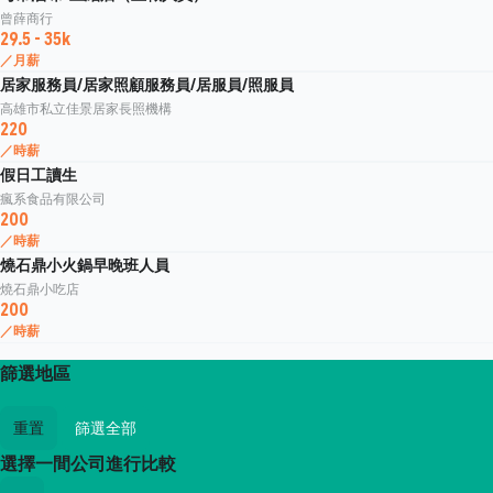
曾薛商行
29.5 - 35k
／月薪
居家服務員/居家照顧服務員/居服員/照服員
高雄市私立佳景居家長照機構
220
／時薪
假日工讀生
瘋系食品有限公司
200
／時薪
燒石鼎小火鍋早晚班人員
燒石鼎小吃店
200
／時薪
篩選地區
重置
篩選全部
選擇一間公司進行比較