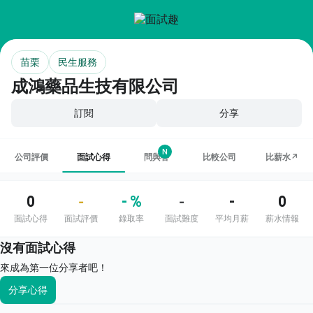
苗栗
民生服務
成鴻藥品生技有限公司
訂閱
分享
N
公司評價
面試心得
問與答
比較公司
比薪水↗
0
- %
-
0
-
-
面試心得
面試評價
錄取率
面試難度
平均月薪
薪水情報
沒有面試心得
來成為第一位分享者吧！
分享心得