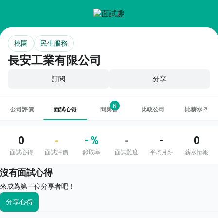
桃園
民生服務
長安工業有限公司
訂閱
分享
N
公司評價
面試心得
問與答
比較公司
比薪水↗
0
- %
-
0
-
-
面試心得
面試評價
錄取率
面試難度
平均月薪
薪水情報
沒有面試心得
來成為第一位分享者吧！
分享心得