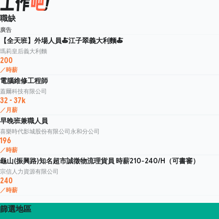
職缺
廣告
【全天班】外場人員🍝江子翠義大利麵🍝
瑪莉皇后義大利麵
200
／時薪
電腦維修工程師
蓋爾科技有限公司
32 - 37k
／月薪
早晚班兼職人員
喜樂時代影城股份有限公司永和分公司
196
／時薪
龜山(振興路)知名超市誠徵物流理貨員 時薪210-240/H（可書審）
宗信人力資源有限公司
240
／時薪
篩選地區