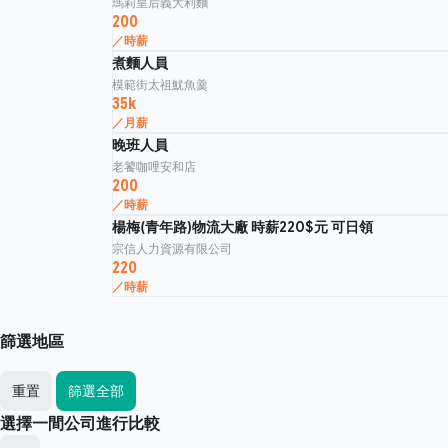
瑪莉皇后義大利麵
200
／時薪
煮麵人員
模範街太祖魷魚羹
35k
／月薪
晚班人員
老饕咖哩安和店
200
／時薪
楊梅(青年路)物流大廠 時薪220$元 可日領
宗信人力資源有限公司
220
／時薪
篩選地區
重置
篩選全部
選擇一間公司進行比較