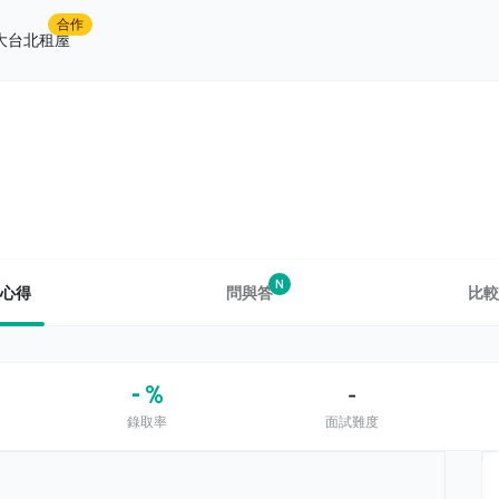
合作
大台北租屋
N
心得
問與答
比較
- %
-
錄取率
面試難度