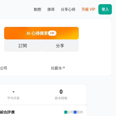
動態
搜尋
分享心得
升級 VIP
登入
AI 心得摘要
VIP
訂閱
分享
公司
比薪水↗
-
0
平均月薪
薪水情報
綜合評價
公司
業內