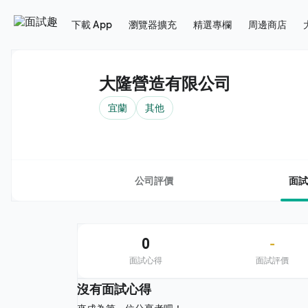
下載 App
瀏覽器擴充
精選專欄
周邊商店
大隆營造有限公司
宜蘭
其他
公司評價
面試
0
-
面試心得
面試評價
沒有面試心得