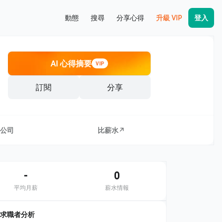
動態
搜尋
分享心得
升級 VIP
登入
AI 心得摘要
VIP
訂閱
分享
公司
比薪水↗
-
0
平均月薪
薪水情報
求職者分析