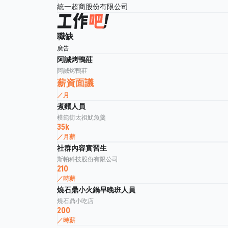
統一超商股份有限公司
職缺
廣告
阿誠烤鴨莊
阿誠烤鴨莊
薪資面議
／月
煮麵人員
模範街太祖魷魚羹
35k
／月薪
社群內容實習生
斯帕科技股份有限公司
210
／時薪
燒石鼎小火鍋早晚班人員
燒石鼎小吃店
200
／時薪