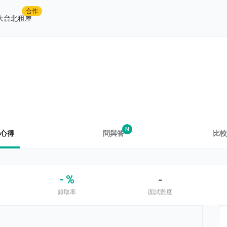
合作
大台北租屋
N
心得
問與答
比較
- %
-
錄取率
面試難度