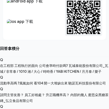
回答拿積分
Q
在工程部 工程執行的面向 公司會準時付款嗎?
瓦城泰統股份有限公司_瓦
城 / 非常泰 / 1010 湘 / 大心 / 時時香 / YABI KITCHEN / 月月泰 / 樂子
Q
流動率高嗎 ?風氣如何 看104 開一大堆缺出來
馳諾瓦科技股份有限公司
Q
請問主管友善？ 員工好相處？ 升正職機率高？ 內部約幾人
蜜思朵黑糖茶
磚_弘立食品有限公司
Q