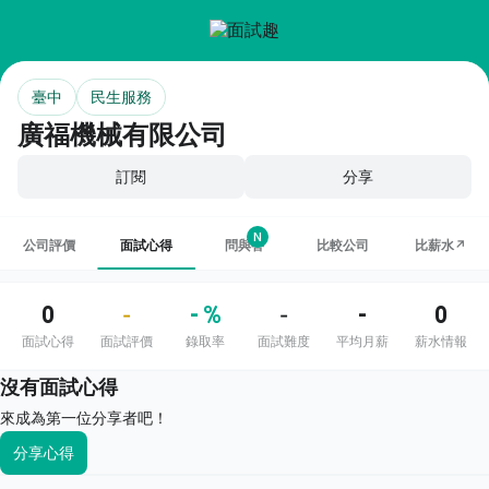
臺中
民生服務
廣福機械有限公司
訂閱
分享
N
公司評價
面試心得
問與答
比較公司
比薪水↗
0
- %
-
0
-
-
面試心得
面試評價
錄取率
面試難度
平均月薪
薪水情報
沒有面試心得
來成為第一位分享者吧！
分享心得