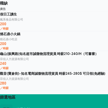
職缺
廣告
假日工讀生
瘋系食品有限公司
200
／時薪
燒石鼎小火鍋
燒石鼎小吃店
200
／時薪
龜山(振興路)知名超市誠徵物流理貨員 時薪210-240/H（可書審）
宗信人力資源有限公司
240
／時薪
觀音(寶倉街)-知名電商誠徵物流理貨員 時薪245-280$ 可日領(免經驗)
宗信人力資源有限公司
280
／時薪
篩選地區