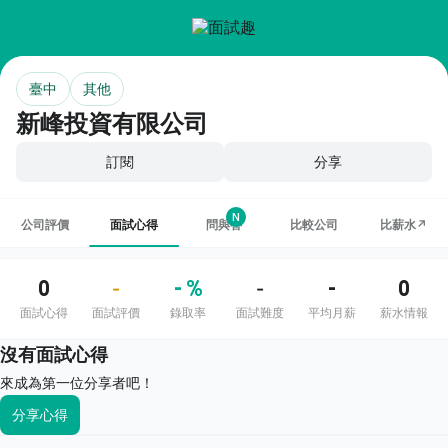
臺中
其他
新峰投資有限公司
訂閱
分享
N
公司評價
面試心得
問與答
比較公司
比薪水↗
0
- %
-
0
-
-
面試心得
面試評價
錄取率
面試難度
平均月薪
薪水情報
沒有面試心得
來成為第一位分享者吧！
分享心得