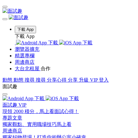
下載 App
下載 App
瀏覽器擴充
精選專欄
周邊商店
大台北租屋
合作
動態
動態
搜尋
搜尋
分享心得
分享
升級 VIP
登入
面試趣
面試趣 VIP
現領 2000 積分，馬上看面試心得！
專題文章
獨家觀點、實用職場技巧馬上看
周邊商店
獨家好物登場！打造你的辦公室小確幸