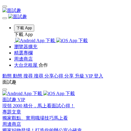
下載 App
下載 App
瀏覽器擴充
精選專欄
周邊商店
大台北租屋
合作
動態
動態
搜尋
搜尋
分享心得
分享
升級 VIP
登入
面試趣
面試趣 VIP
現領 2000 積分，馬上看面試心得！
專題文章
獨家觀點、實用職場技巧馬上看
周邊商店
獨家好物登場！打造你的辦公室小確幸